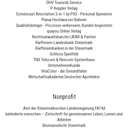
ÖHV Touristik Service
P. Keppler Verlag
Screencast Annotation 2-in-1 by PX2 - Personal Xperience
Planai Hochwurzen Bahnen
Qualitätsbringer - Prozesse verbessern, Kunden begeistern
quayou Online Verlag
Rechtsanwaltskanzlei LIKAR & Partner
Raiffeisen-Landesbank Steiermark
Raiffeisenbanken in der Steiermark
Schloss Spielfeld
TNS Telecom & Nescom Systemhaus
UnternehmenKunde
VitaColor - die Gesundfarbe
Wirtschaftsakademie Deutscher Apotheker
Nonprofit
Amt der Steiermärkischen Landesregierung FA19d
behinderte menschen – Zeitschrift für gemeinsames Leben, Lernen und
Arbeiten
Biomassehöfe Steiermark